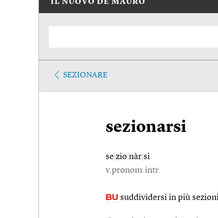
IL NUOVO DE MAURO
SEZIONARE
sezionarsi
se
|
zio
|
nàr
|
si
v.pronom.intr.
BU
suddividersi in più sezioni