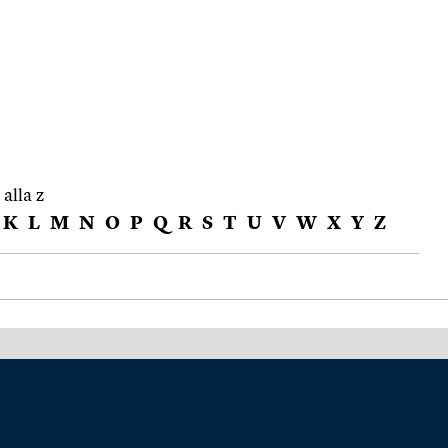
 alla z
K
L
M
N
O
P
Q
R
S
T
U
V
W
X
Y
Z