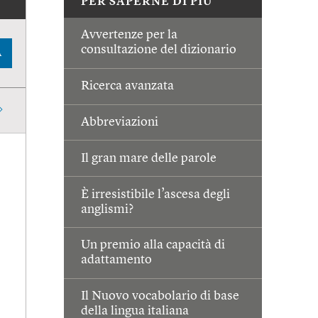
PER SAPERNE DI PIÙ
Avvertenze per la
consultazione del dizionario
A
Ricerca avanzata
Abbreviazioni
Il gran mare delle parole
È irresistibile l’ascesa degli
anglismi?
Un premio alla capacità di
adattamento
Il Nuovo vocabolario di base
della lingua italiana