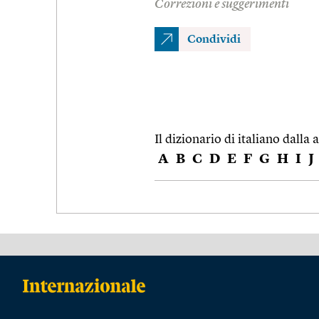
Correzioni e suggerimenti
Condividi
Il dizionario di italiano dalla a
A
B
C
D
E
F
G
H
I
J