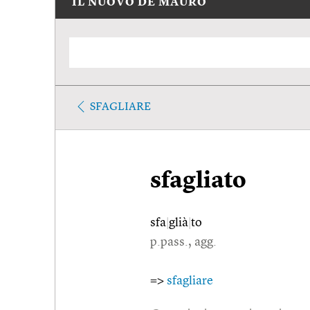
IL NUOVO DE MAURO
SFAGLIARE
sfagliato
sfa
|
glià
|
to
p.pass., agg.
=>
sfagliare