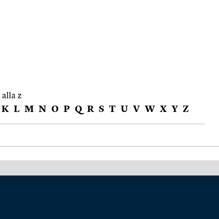
 alla z
K
L
M
N
O
P
Q
R
S
T
U
V
W
X
Y
Z