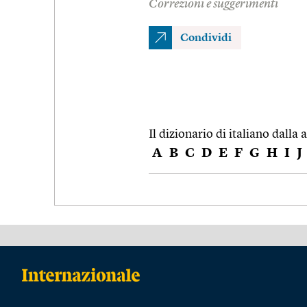
Correzioni e suggerimenti
Condividi
Il dizionario di italiano dalla a
A
B
C
D
E
F
G
H
I
J