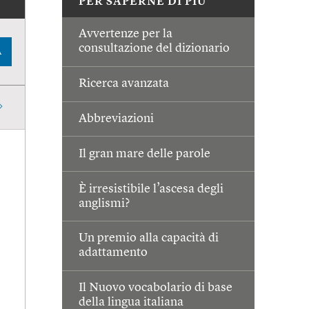
PER SAPERNE DI PIÙ
Avvertenze per la
consultazione del dizionario
A
Ricerca avanzata
Abbreviazioni
Il gran mare delle parole
È irresistibile l’ascesa degli
anglismi?
Un premio alla capacità di
adattamento
Il Nuovo vocabolario di base
della lingua italiana