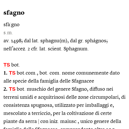
sfagno
sfà
|
gno
s.m.
av. 1498; dal lat. sphagnu(m), dal gr. sphágnos;
nell’accez. 2 cfr. lat. scient. Sphagnum.
TS
bot.
1.
TS
bot.com., bot. com. nome comunemente dato
alle specie della famiglia delle Sfagnacee
2.
TS
bot. muschio del genere Sfagno, diffuso nei
terreni umidi e acquitrinosi delle zone circumpolari, di
consistenza spugnosa, utilizzato per imballaggi e,
mescolato a terriccio, per la coltivazione di certe
piante da serra
|
con iniz. maiusc., unico genere della