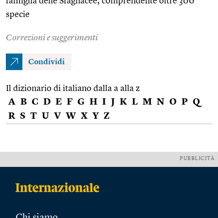
famiglia delle Sfagnacee, comprendente oltre 300
specie
Correzioni e suggerimenti
Condividi
Il dizionario di italiano dalla a alla z
A
B
C
D
E
F
G
H
I
J
K
L
M
N
O
P
Q
R
S
T
U
V
W
X
Y
Z
PUBBLICITÀ