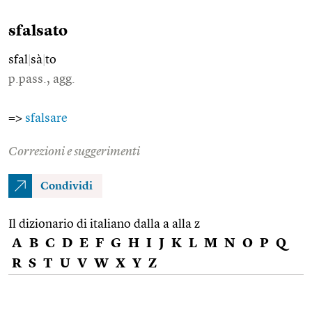
sfalsato
sfal
|
sà
|
to
p.pass., agg.
=>
sfalsare
Correzioni e suggerimenti
Condividi
Il dizionario di italiano dalla a alla z
A
B
C
D
E
F
G
H
I
J
K
L
M
N
O
P
Q
R
S
T
U
V
W
X
Y
Z