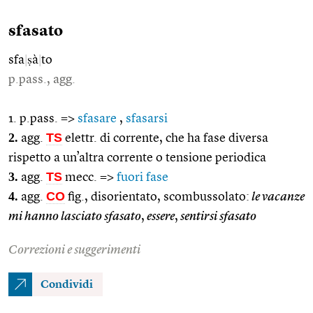
sfasato
sfa
|
ṣà
|
to
p.pass., agg.
1. p.pass. =>
sfasare
,
sfasarsi
2.
TS
agg.
elettr. di corrente, che ha fase diversa
rispetto a un’altra corrente o tensione periodica
3.
TS
agg.
mecc. =>
fuori fase
4.
CO
agg.
fig., disorientato, scombussolato:
le vacanze
mi hanno lasciato sfasato
,
essere
,
sentirsi sfasato
Correzioni e suggerimenti
Condividi