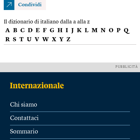
Condividi
Il dizionario di italiano dalla a alla z
A
B
C
D
E
F
G
H
I
J
K
L
M
N
O
P
Q
R
S
T
U
V
W
X
Y
Z
PUBBLICITÀ
Chi siamo
Contattaci
Sommario