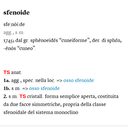
sfenoide
sfe
|
nòi
|
de
agg., s.m.
1745; dal gr. sphēnoeidḗs “cuneiforme”, der. di sphḗn,
-ēnós “cuneo”.
TS
anat.
1a.
agg., spec. nella loc. =>
osso sfenoide
1b.
s.m. =>
osso sfenoide
2.
TS
s.m.
cristall. forma semplice aperta, costituita
da due facce simmetriche, propria della classe
sfenoidale del sistema monoclino