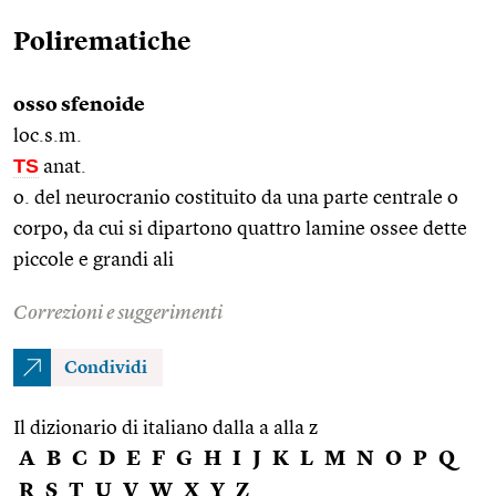
Polirematiche
osso sfenoide
loc.s.m.
TS
anat.
o. del neurocranio costituito da una parte centrale o
corpo, da cui si dipartono quattro lamine ossee dette
piccole e grandi ali
Correzioni e suggerimenti
Condividi
Il dizionario di italiano dalla a alla z
A
B
C
D
E
F
G
H
I
J
K
L
M
N
O
P
Q
R
S
T
U
V
W
X
Y
Z