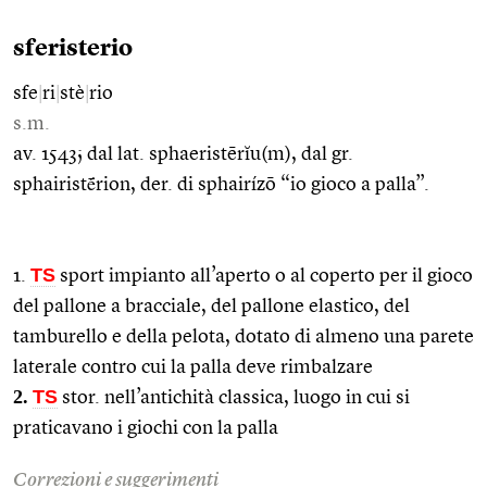
sferisterio
sfe
|
ri
|
stè
|
rio
s.m.
av. 1543; dal lat. sphaeristērĭu(m), dal gr.
sphairistḗrion, der. di sphairízō “io gioco a palla”.
TS
1.
sport impianto all’aperto o al coperto per il gioco
del pallone a bracciale, del pallone elastico, del
tamburello e della pelota, dotato di almeno una parete
laterale contro cui la palla deve rimbalzare
2.
TS
stor. nell’antichità classica, luogo in cui si
praticavano i giochi con la palla
Correzioni e suggerimenti