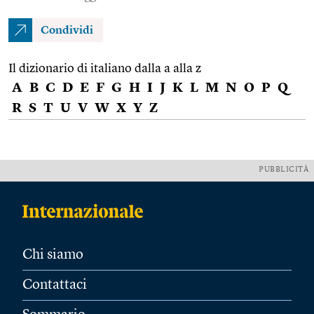
Condividi
Il dizionario di italiano dalla a alla z
A
B
C
D
E
F
G
H
I
J
K
L
M
N
O
P
Q
R
S
T
U
V
W
X
Y
Z
PUBBLICITÀ
Chi siamo
Contattaci