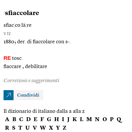
sfiaccolare
2
sfiac
|
co
|
là
|
re
v.tr.
1880; der. di fiaccolare con s-.
RE
tosc.
fiaccare , debilitare
Correzioni e suggerimenti
Condividi
Il dizionario di italiano dalla a alla z
A
B
C
D
E
F
G
H
I
J
K
L
M
N
O
P
Q
R
S
T
U
V
W
X
Y
Z