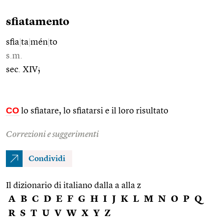
sfiatamento
sfia
|
ta
|
mén
|
to
s.m.
sec. XIV;
CO
lo sfiatare, lo sfiatarsi e il loro risultato
Correzioni e suggerimenti
Condividi
Il dizionario di italiano dalla a alla z
A
B
C
D
E
F
G
H
I
J
K
L
M
N
O
P
Q
R
S
T
U
V
W
X
Y
Z