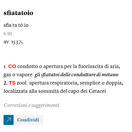
sfiatatoio
sfia
|
ta
|
tó
|
io
s.m.
av. 1537;
CO
1.
condotto o apertura per la fuoriuscita di aria,
gas o vapore:
gli sfiatatoi delle condutture di metano
2.
TS
zool. apertura respiratoria, semplice o doppia,
localizzata alla sommità del capo dei Cetacei
Correzioni e suggerimenti
Condividi