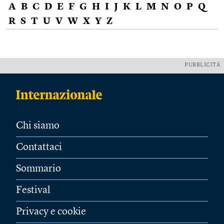
A
B
C
D
E
F
G
H
I
J
K
L
M
N
O
P
Q
R
S
T
U
V
W
X
Y
Z
PUBBLICITÀ
Chi siamo
Contattaci
Sommario
Festival
Privacy e cookie