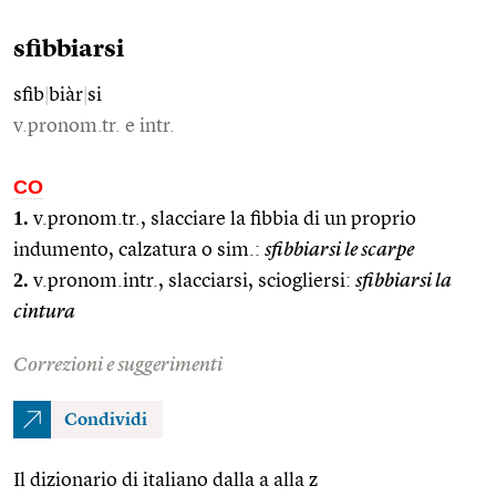
sfibbiarsi
sfib
|
biàr
|
si
v.pronom.tr. e intr.
CO
1.
v.pronom.tr., slacciare la fibbia di un proprio
indumento, calzatura o sim.:
sfibbiarsi le scarpe
2.
v.pronom.intr., slacciarsi, sciogliersi:
sfibbiarsi la
cintura
Correzioni e suggerimenti
Condividi
Il dizionario di italiano dalla a alla z