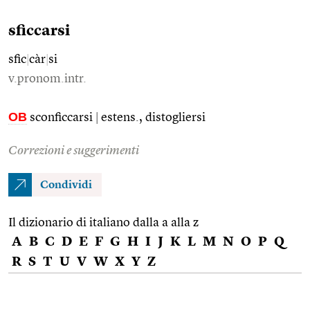
sficcarsi
sfic
|
càr
|
si
v.pronom.intr.
OB
sconficcarsi
|
estens., distogliersi
Correzioni e suggerimenti
Condividi
Il dizionario di italiano dalla a alla z
A
B
C
D
E
F
G
H
I
J
K
L
M
N
O
P
Q
R
S
T
U
V
W
X
Y
Z