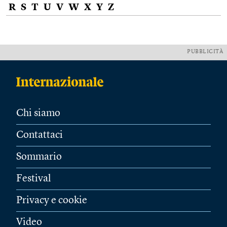
R
S
T
U
V
W
X
Y
Z
PUBBLICITÀ
Chi siamo
Contattaci
Sommario
Festival
Privacy e cookie
Video