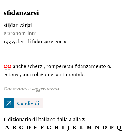
sfidanzarsi
sfi
|
dan
|
zàr
|
si
v.pronom.intr.
1937; der. di fidanzare con s-.
CO
anche scherz., rompere un fidanzamento o,
estens., una relazione sentimentale
Correzioni e suggerimenti
Condividi
Il dizionario di italiano dalla a alla z
A
B
C
D
E
F
G
H
I
J
K
L
M
N
O
P
Q