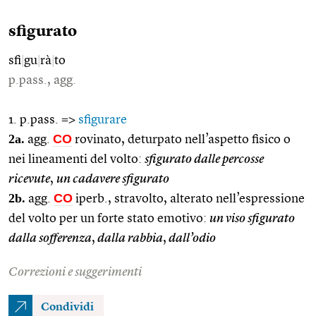
sfigurato
sfi
|
gu
|
rà
|
to
p.pass., agg.
1. p.pass. =>
sfigurare
2a.
CO
agg.
rovinato, deturpato nell’aspetto fisico o
nei lineamenti del volto:
sfigurato dalle percosse
ricevute
,
un cadavere sfigurato
2b.
CO
agg.
iperb., stravolto, alterato nell’espressione
del volto per un forte stato emotivo:
un viso sfigurato
dalla sofferenza
,
dalla rabbia
,
dall’odio
Correzioni e suggerimenti
Condividi