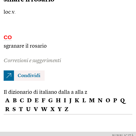
loc.v.
CO
sgranare il rosario
Correzioni e suggerimenti
Condividi
Il dizionario di italiano dalla a alla z
A
B
C
D
E
F
G
H
I
J
K
L
M
N
O
P
Q
R
S
T
U
V
W
X
Y
Z