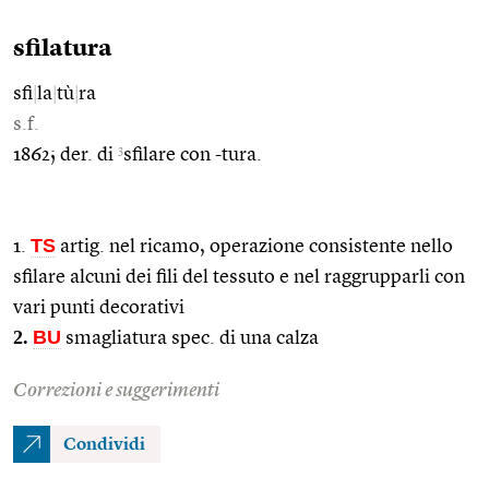
sfilatura
sfi
|
la
|
tù
|
ra
s.f.
3
1862; der. di
sfilare con -tura.
TS
1.
artig. nel ricamo, operazione consistente nello
sfilare alcuni dei fili del tessuto e nel raggrupparli con
vari punti decorativi
2.
BU
smagliatura spec. di una calza
Correzioni e suggerimenti
Condividi