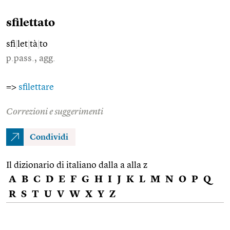
sfilettato
sfi
|
let
|
tà
|
to
p.pass., agg.
=>
sfilettare
Correzioni e suggerimenti
Condividi
Il dizionario di italiano dalla a alla z
A
B
C
D
E
F
G
H
I
J
K
L
M
N
O
P
Q
R
S
T
U
V
W
X
Y
Z