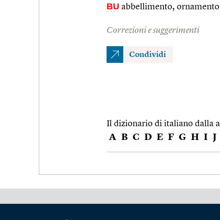
BU
abbellimento, ornamento 
Correzioni e suggerimenti
Condividi
Il dizionario di italiano dalla a
A
B
C
D
E
F
G
H
I
J