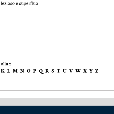
lezioso e superfluo
 alla z
K
L
M
N
O
P
Q
R
S
T
U
V
W
X
Y
Z