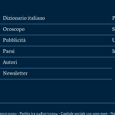
Dizionario italiano
P
Oroscopo
S
Pubblicità
U
Paesi
I
Autori
Newsletter
e 04003131002 • Partita iva 04850721004 • Capitale sociale 120.000 euro •
No