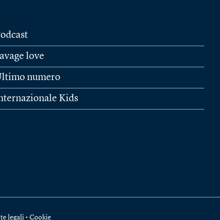
odcast
avage love
ltimo numero
nternazionale Kids
te legali
•
Cookie