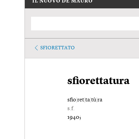
IL NUOVO DE MAURO
SFIORETTATO
sfiorettatura
sfio
|
ret
|
ta
|
tù
|
ra
s.f.
1940;