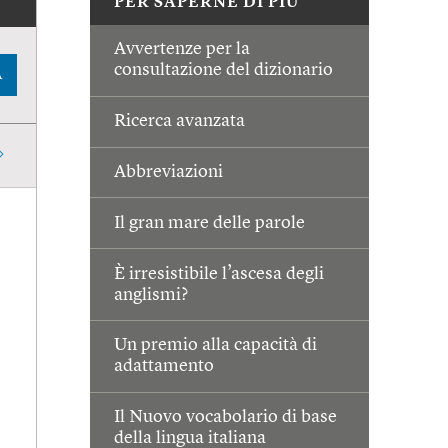
PER SAPERNE DI PIÙ
Avvertenze per la
consultazione del dizionario
A
Ricerca avanzata
Abbreviazioni
Il gran mare delle parole
È irresistibile l’ascesa degli
anglismi?
Un premio alla capacità di
adattamento
Il Nuovo vocabolario di base
della lingua italiana