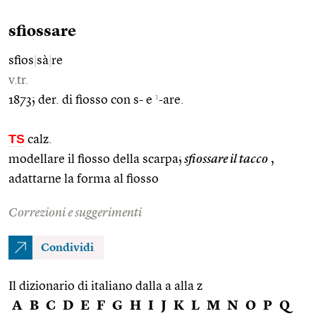
sfiossare
sfios
|
sà
|
re
v.tr.
1
1873; der. di fiosso con s- e
-are.
TS
calz.
modellare il fiosso della scarpa;
sfiossare il tacco
,
adattarne la forma al fiosso
Correzioni e suggerimenti
Condividi
Il dizionario di italiano dalla a alla z
A
B
C
D
E
F
G
H
I
J
K
L
M
N
O
P
Q