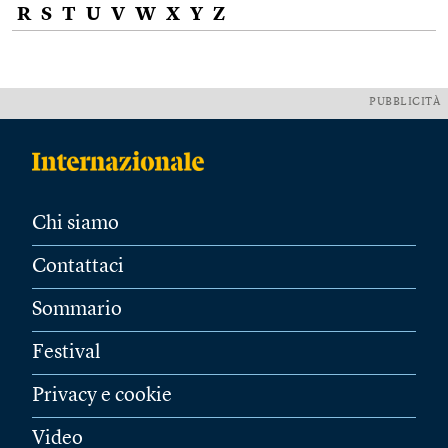
R
S
T
U
V
W
X
Y
Z
PUBBLICITÀ
Chi siamo
Contattaci
Sommario
Festival
Privacy e cookie
Video