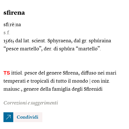
sfirena
sfi
|
rè
|
na
s.f.
1561; dal lat. scient. Sphyraena, dal gr. sphúraina
“pesce martello”, der. di sphûra “martello”.
TS
ittiol. pesce del genere Sfirena, diffuso nei mari
temperati e tropicali di tutto il mondo
|
con iniz.
maiusc., genere della famiglia degli Sfirenidi
Correzioni e suggerimenti
Condividi