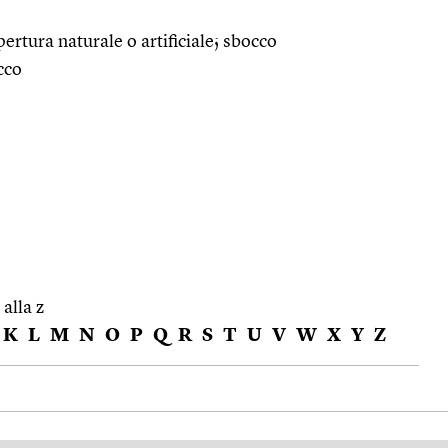
pertura naturale o artificiale; sbocco
cco
 alla z
K
L
M
N
O
P
Q
R
S
T
U
V
W
X
Y
Z