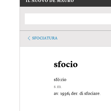
IL NUOVO DE MAURO
SFOCIATURA
sfocio
sfó
|
cio
s.m.
av. 1936; der. di sfociare.