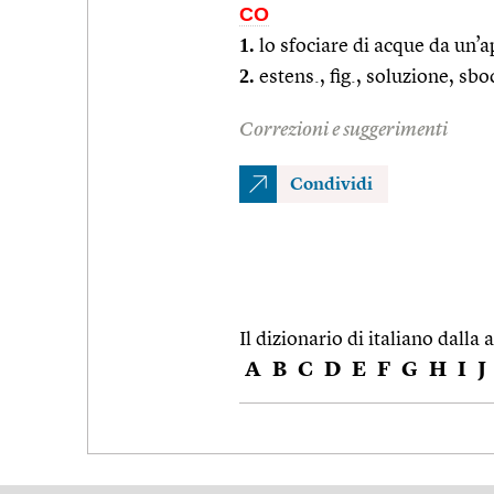
CO
1.
lo sfociare di acque da un’a
2.
estens., fig., soluzione, sbo
Correzioni e suggerimenti
Condividi
Il dizionario di italiano dalla a
A
B
C
D
E
F
G
H
I
J