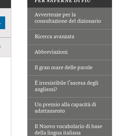
PER SAPERNE DI PIÙ
Avvertenze per la
consultazione del dizionario
A
Ricerca avanzata
Abbreviazioni
Il gran mare delle parole
È irresistibile l’ascesa degli
anglismi?
Un premio alla capacità di
adattamento
Il Nuovo vocabolario di base
della lingua italiana