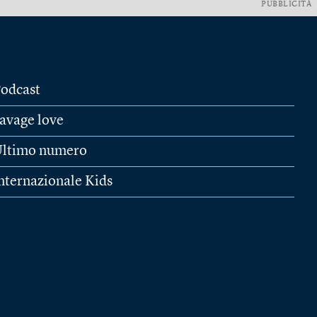
PUBBLICITÀ
odcast
avage love
ltimo numero
nternazionale Kids