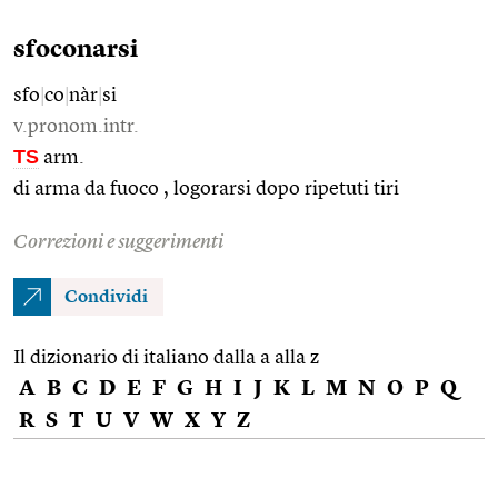
sfoconarsi
sfo
|
co
|
nàr
|
si
v.pronom.intr.
TS
arm.
di arma da fuoco , logorarsi dopo ripetuti tiri
Correzioni e suggerimenti
Condividi
Il dizionario di italiano dalla a alla z
A
B
C
D
E
F
G
H
I
J
K
L
M
N
O
P
Q
R
S
T
U
V
W
X
Y
Z