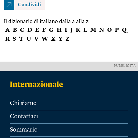
Condividi
Il dizionario di italiano dalla a alla z
A
B
C
D
E
F
G
H
I
J
K
L
M
N
O
P
Q
R
S
T
U
V
W
X
Y
Z
PUBBLICITÀ
Chi siamo
Contattaci
Sommario