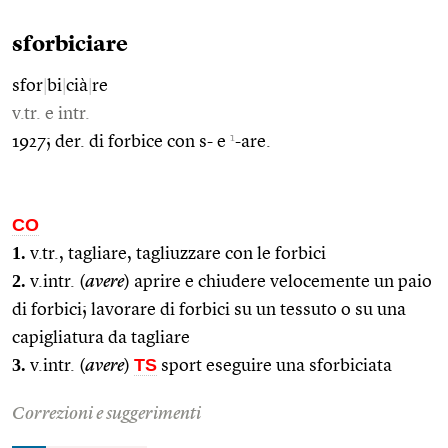
sforbiciare
sfor
|
bi
|
cià
|
re
v.tr. e intr.
1
1927; der. di forbice con s- e
-are.
CO
1.
v.tr., tagliare, tagliuzzare con le forbici
2.
v.intr. (
avere
) aprire e chiudere velocemente un paio
di forbici; lavorare di forbici su un tessuto o su una
capigliatura da tagliare
3.
TS
v.intr. (
avere
)
sport eseguire una sforbiciata
Correzioni e suggerimenti