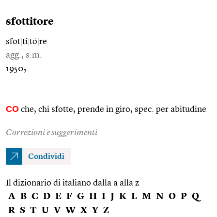
sfottitore
sfot
|
ti
|
tó
|
re
agg., s.m.
1950;
CO
che, chi sfotte, prende in giro, spec. per abitudine
Correzioni e suggerimenti
Condividi
Il dizionario di italiano dalla a alla z
A
B
C
D
E
F
G
H
I
J
K
L
M
N
O
P
Q
R
S
T
U
V
W
X
Y
Z