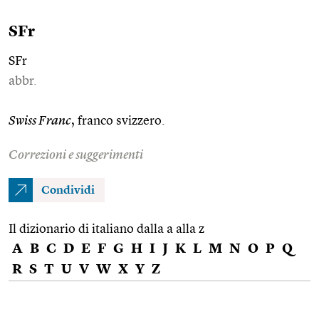
SFr
SFr
abbr.
Swiss Franc
, franco svizzero.
Correzioni e suggerimenti
Condividi
Il dizionario di italiano dalla a alla z
A
B
C
D
E
F
G
H
I
J
K
L
M
N
O
P
Q
R
S
T
U
V
W
X
Y
Z