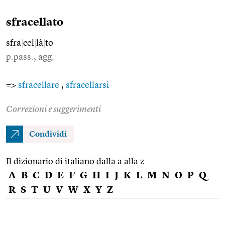
sfracellato
sfra
|
cel
|
là
|
to
p.pass., agg.
=>
sfracellare
,
sfracellarsi
Correzioni e suggerimenti
Condividi
Il dizionario di italiano dalla a alla z
A
B
C
D
E
F
G
H
I
J
K
L
M
N
O
P
Q
R
S
T
U
V
W
X
Y
Z