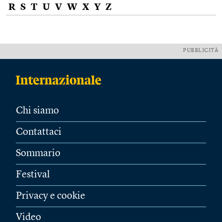
R
S
T
U
V
W
X
Y
Z
PUBBLICITÀ
Chi siamo
Contattaci
Sommario
Festival
Privacy e cookie
Video