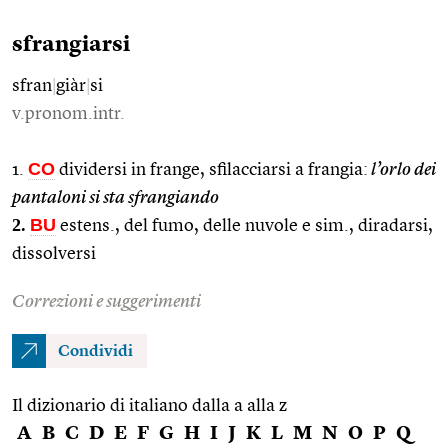
sfrangiarsi
sfran
|
giàr
|
si
v.pronom.intr.
CO
1.
dividersi in frange, sfilacciarsi a frangia:
l’orlo dei
pantaloni si sta sfrangiando
2.
BU
estens., del fumo, delle nuvole e sim., diradarsi,
dissolversi
Correzioni e suggerimenti
Condividi
Il dizionario di italiano dalla a alla z
A
B
C
D
E
F
G
H
I
J
K
L
M
N
O
P
Q