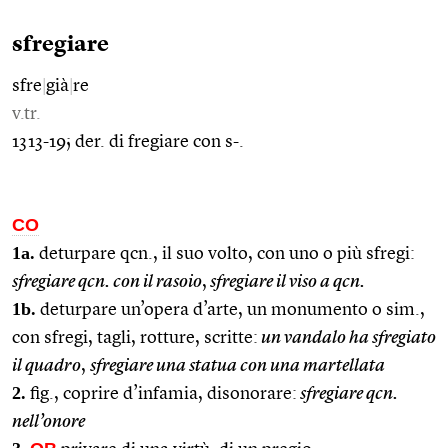
sfregiare
sfre
|
già
|
re
v.tr.
1313-19; der. di fregiare con s-.
CO
1a.
deturpare qcn., il suo volto, con uno o più sfregi:
sfregiare qcn. con il rasoio
,
sfregiare il viso a qcn.
1b.
deturpare un’opera d’arte, un monumento o sim.,
con sfregi, tagli, rotture, scritte:
un vandalo ha sfregiato
il quadro
,
sfregiare una statua con una martellata
2.
fig., coprire d’infamia, disonorare:
sfregiare qcn.
nell’onore