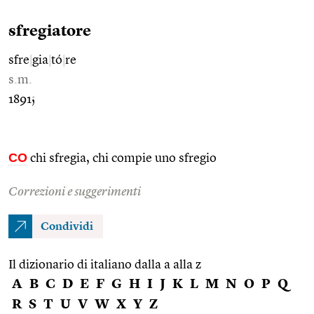
sfregiatore
sfre
|
gia
|
tó
|
re
s.m.
1891;
CO
chi sfregia, chi compie uno sfregio
Correzioni e suggerimenti
Condividi
Il dizionario di italiano dalla a alla z
A
B
C
D
E
F
G
H
I
J
K
L
M
N
O
P
Q
R
S
T
U
V
W
X
Y
Z