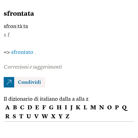
sfrontata
sfron
|
tà
|
ta
s.f.
=>
sfrontato
.
Correzioni e suggerimenti
Condividi
Il dizionario di italiano dalla a alla z
A
B
C
D
E
F
G
H
I
J
K
L
M
N
O
P
Q
R
S
T
U
V
W
X
Y
Z