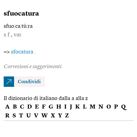
sfuocatura
sfuo
|
ca
|
tù
|
ra
s.f., var.
=>
sfocatura
.
Correzioni e suggerimenti
Condividi
Il dizionario di italiano dalla a alla z
A
B
C
D
E
F
G
H
I
J
K
L
M
N
O
P
Q
R
S
T
U
V
W
X
Y
Z