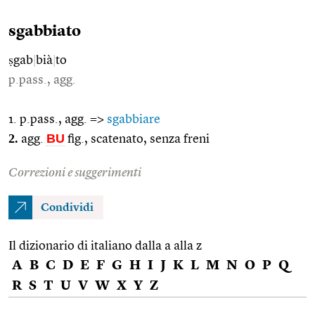
sgabbiato
ṣgab
|
bià
|
to
p.pass., agg.
1. p.pass., agg. =>
sgabbiare
2.
BU
agg.
fig., scatenato, senza freni
Correzioni e suggerimenti
Condividi
Il dizionario di italiano dalla a alla z
A
B
C
D
E
F
G
H
I
J
K
L
M
N
O
P
Q
R
S
T
U
V
W
X
Y
Z