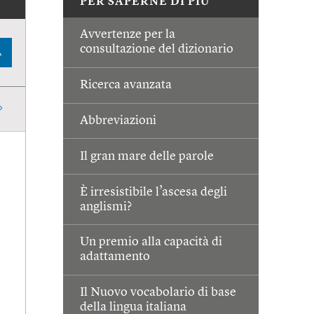
PER SAPERNE DI PIÙ
Avvertenze per la
consultazione del dizionario
A
Ricerca avanzata
Abbreviazioni
Il gran mare delle parole
È irresistibile l’ascesa degli
anglismi?
Un premio alla capacità di
adattamento
Il Nuovo vocabolario di base
della lingua italiana