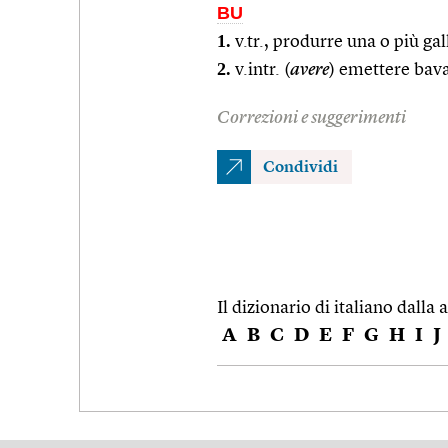
BU
1.
v.tr., produrre una o più gal
2.
v.intr. (
avere
) emettere bav
Correzioni e suggerimenti
Condividi
Il dizionario di italiano dalla a
A
B
C
D
E
F
G
H
I
J