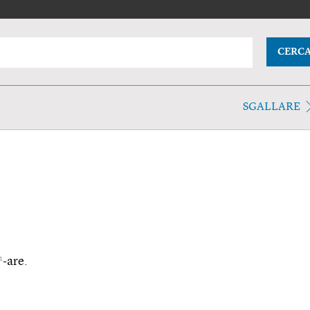
CERC
SGALLARE
1
-are.