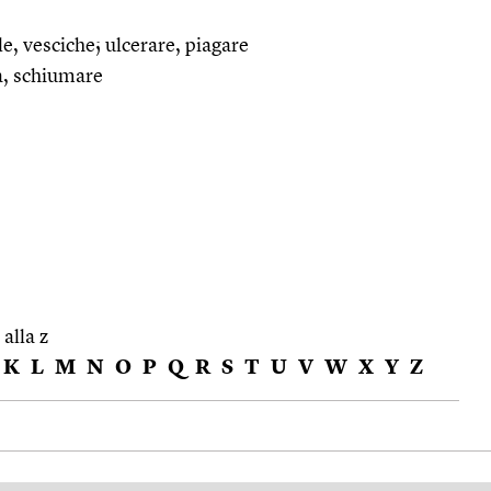
le, vesciche; ulcerare, piagare
a, schiumare
 alla z
K
L
M
N
O
P
Q
R
S
T
U
V
W
X
Y
Z