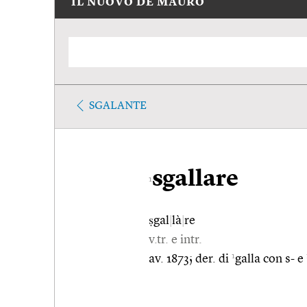
IL NUOVO DE MAURO
SGALANTE
sgallare
1
ṣgal
|
là
|
re
v.tr. e intr.
1
av. 1873; der. di
galla con s- e