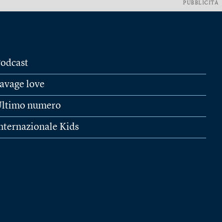
PUBBLICITÀ
odcast
avage love
ltimo numero
nternazionale Kids