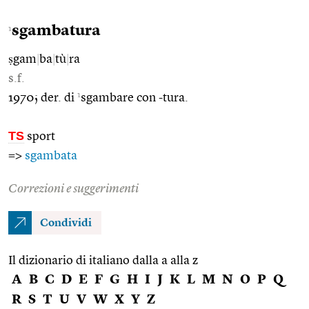
sgambatura
1
ṣgam
|
ba
|
tù
|
ra
s.f.
1
1970; der. di
sgambare con -tura.
TS
sport
=>
sgambata
Correzioni e suggerimenti
Condividi
Il dizionario di italiano dalla a alla z
A
B
C
D
E
F
G
H
I
J
K
L
M
N
O
P
Q
R
S
T
U
V
W
X
Y
Z