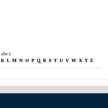
 alla z
K
L
M
N
O
P
Q
R
S
T
U
V
W
X
Y
Z