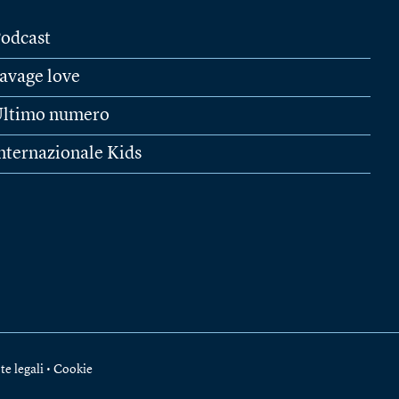
odcast
avage love
ltimo numero
nternazionale Kids
te legali
•
Cookie