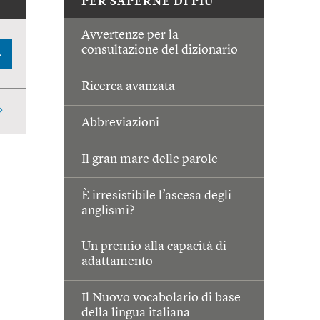
PER SAPERNE DI PIÙ
Avvertenze per la
consultazione del dizionario
A
Ricerca avanzata
Abbreviazioni
Il gran mare delle parole
È irresistibile l’ascesa degli
anglismi?
Un premio alla capacità di
adattamento
Il Nuovo vocabolario di base
della lingua italiana