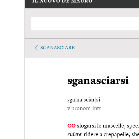
IL NUOVO DE MAURO
SGANASCIARE
sganasciarsi
ṣga
|
na
|
sciàr
|
si
v.pronom.intr.
CO
slogarsi le mascelle, spec.
ridere
: ridere a crepapelle, sbe