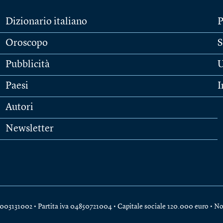
Dizionario italiano
P
Oroscopo
S
Pubblicità
U
Paesi
I
Autori
Newsletter
e 04003131002 • Partita iva 04850721004 • Capitale sociale 120.000 euro •
No