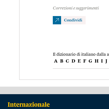
Correzioni e suggerimenti
Condividi
Il dizionario di italiano dalla a
A
B
C
D
E
F
G
H
I
J