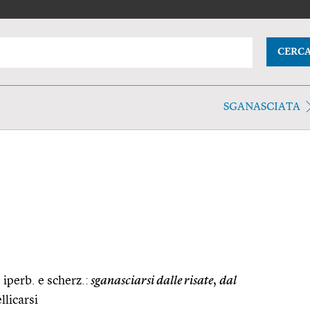
CERC
SGANASCIATA
 iperb. e scherz.:
sganasciarsi dalle risate
,
dal
llicarsi