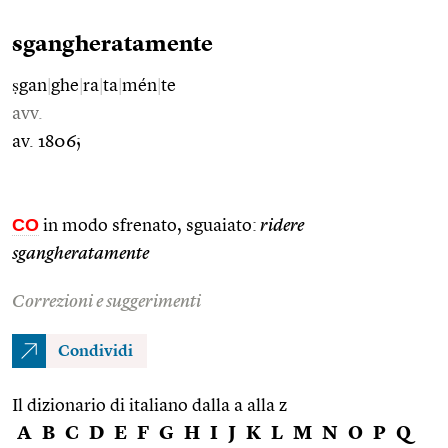
sgangheratamente
ṣgan
|
ghe
|
ra
|
ta
|
mén
|
te
avv.
av. 1806;
CO
in modo sfrenato, sguaiato:
ridere
sgangheratamente
Correzioni e suggerimenti
Condividi
Il dizionario di italiano dalla a alla z
A
B
C
D
E
F
G
H
I
J
K
L
M
N
O
P
Q