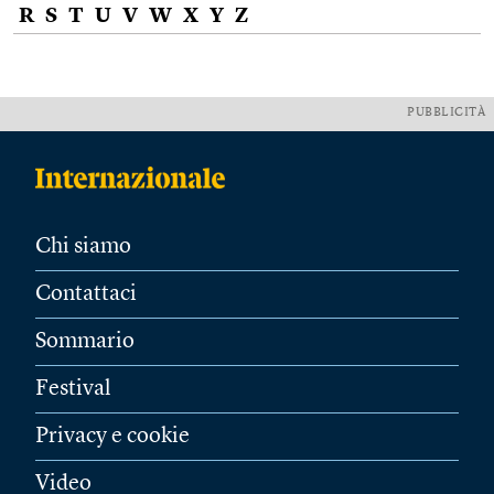
R
S
T
U
V
W
X
Y
Z
PUBBLICITÀ
Chi siamo
Contattaci
Sommario
Festival
Privacy e cookie
Video