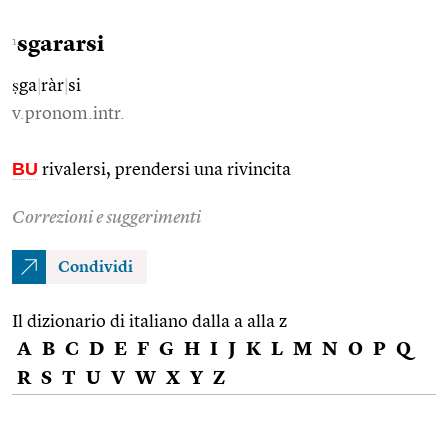
sgararsi
1
ṣga
|
ràr
|
si
v.pronom.intr.
BU
rivalersi, prendersi una rivincita
Correzioni e suggerimenti
Condividi
Il dizionario di italiano dalla a alla z
A
B
C
D
E
F
G
H
I
J
K
L
M
N
O
P
Q
R
S
T
U
V
W
X
Y
Z