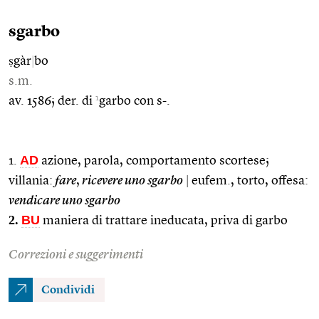
sgarbo
ṣgàr
|
bo
s.m.
1
av. 1586; der. di
garbo con s-.
AD
1.
azione, parola, comportamento scortese;
villania:
fare
,
ricevere uno sgarbo
|
eufem., torto, offesa:
vendicare uno sgarbo
2.
BU
maniera di trattare ineducata, priva di garbo
Correzioni e suggerimenti
Condividi