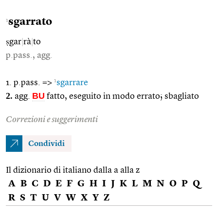
sgarrato
1
ṣgar
|
rà
|
to
p.pass., agg.
1
1. p.pass. =>
sgarrare
2.
BU
agg.
fatto, eseguito in modo errato; sbagliato
Correzioni e suggerimenti
Condividi
Il dizionario di italiano dalla a alla z
A
B
C
D
E
F
G
H
I
J
K
L
M
N
O
P
Q
R
S
T
U
V
W
X
Y
Z