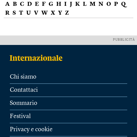
A
B
C
D
E
F
G
H
I
J
K
L
M
N
O
P
Q
R
S
T
U
V
W
X
Y
Z
PUBBLICITÀ
Chi siamo
Contattaci
Sommario
Festival
Privacy e cookie