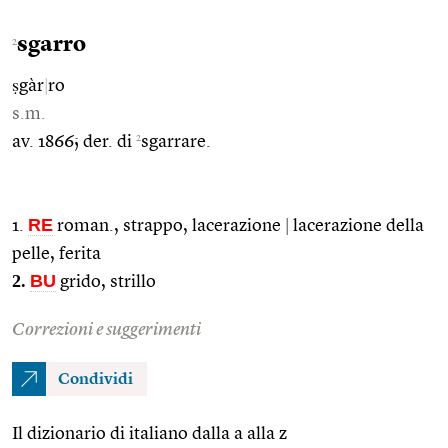
sgarro
2
ṣgàr
|
ro
s.m.
2
av. 1866; der. di
sgarrare.
RE
1.
roman., strappo, lacerazione
|
lacerazione della
pelle, ferita
2.
BU
grido, strillo
Correzioni e suggerimenti
Condividi
Il dizionario di italiano dalla a alla z