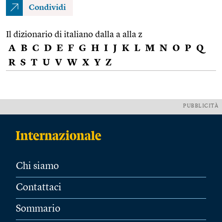
Condividi
Il dizionario di italiano dalla a alla z
A
B
C
D
E
F
G
H
I
J
K
L
M
N
O
P
Q
R
S
T
U
V
W
X
Y
Z
PUBBLICITÀ
Chi siamo
Contattaci
Sommario