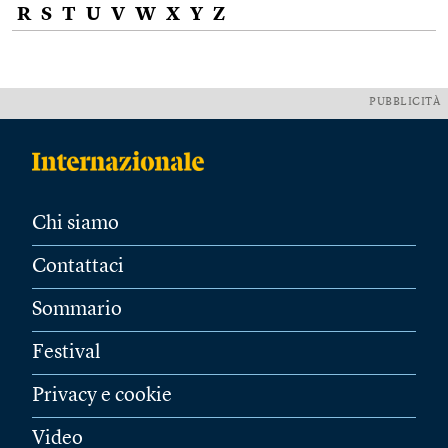
R
S
T
U
V
W
X
Y
Z
PUBBLICITÀ
Chi siamo
Contattaci
Sommario
Festival
Privacy e cookie
Video