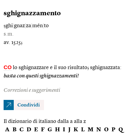
sghignazzamento
ṣghi
|
gnaz
|
za
|
mén
|
to
s.m.
av. 1525;
CO
lo sghignazzare e il suo risultato; sghignazzata:
basta con questi sghignazzamenti!
Correzioni e suggerimenti
Condividi
Il dizionario di italiano dalla a alla z
A
B
C
D
E
F
G
H
I
J
K
L
M
N
O
P
Q