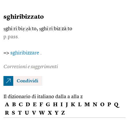
sghiribizzato
ṣghi
|
ri
|
biẓ
|
ẓà
|
to, ṣghi
|
ri
|
biz
|
zà
|
to
p.pass.
=>
sghiribizzare
.
Correzioni e suggerimenti
Condividi
Il dizionario di italiano dalla a alla z
A
B
C
D
E
F
G
H
I
J
K
L
M
N
O
P
Q
R
S
T
U
V
W
X
Y
Z