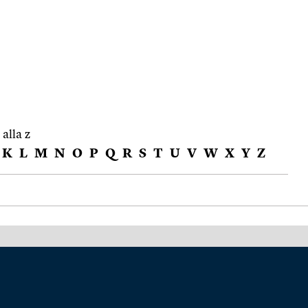
 alla z
K
L
M
N
O
P
Q
R
S
T
U
V
W
X
Y
Z