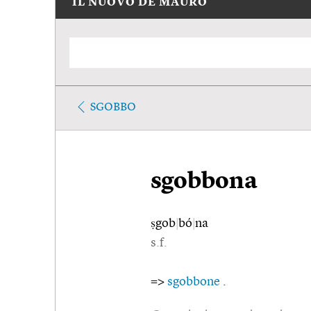
IL NUOVO DE MAURO
SGOBBO
sgobbona
ṣgob
|
bó
|
na
s.f.
=>
sgobbone
.