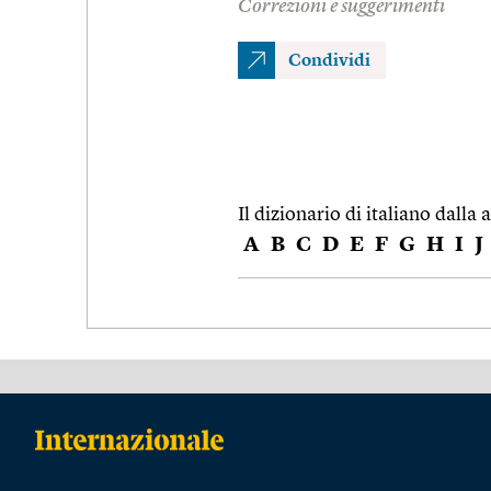
Correzioni e suggerimenti
Condividi
Il dizionario di italiano dalla a
A
B
C
D
E
F
G
H
I
J