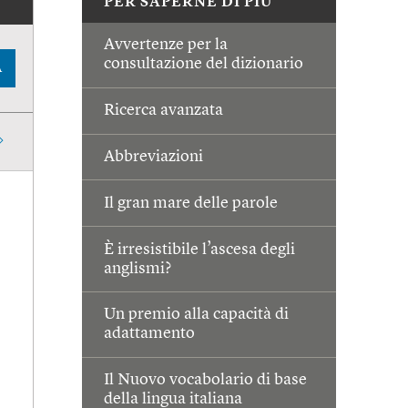
PER SAPERNE DI PIÙ
Avvertenze per la
consultazione del dizionario
A
Ricerca avanzata
Abbreviazioni
Il gran mare delle parole
È irresistibile l’ascesa degli
anglismi?
Un premio alla capacità di
adattamento
Il Nuovo vocabolario di base
della lingua italiana