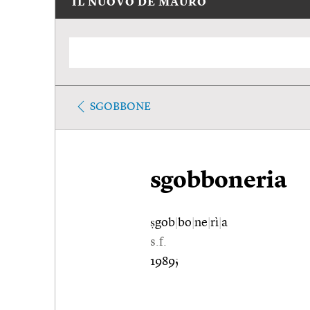
IL NUOVO DE MAURO
SGOBBONE
sgobboneria
ṣgob
|
bo
|
ne
|
rì
|
a
s.f.
1989;