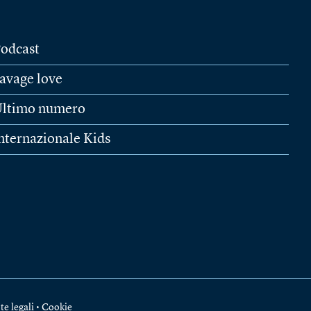
odcast
avage love
ltimo numero
nternazionale Kids
te legali
•
Cookie