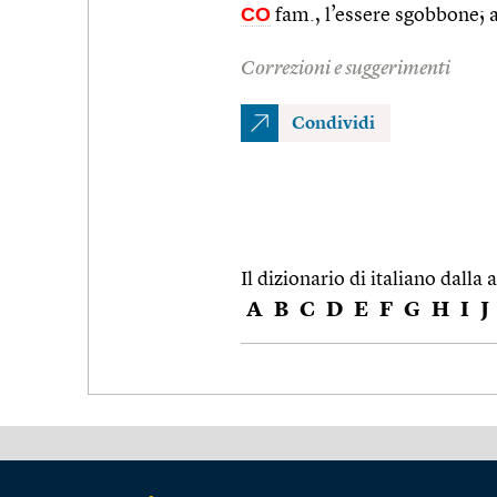
CO
fam., l’essere sgobbone; 
Correzioni e suggerimenti
Condividi
Il dizionario di italiano dalla a
A
B
C
D
E
F
G
H
I
J