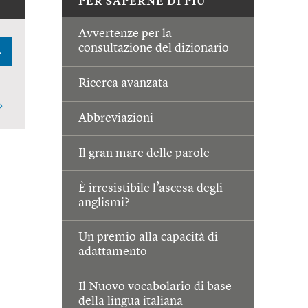
PER SAPERNE DI PIÙ
Avvertenze per la
consultazione del dizionario
A
Ricerca avanzata
Abbreviazioni
Il gran mare delle parole
È irresistibile l’ascesa degli
anglismi?
Un premio alla capacità di
adattamento
Il Nuovo vocabolario di base
della lingua italiana