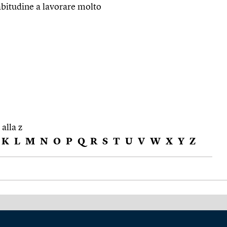
abitudine a lavorare molto
 alla z
K
L
M
N
O
P
Q
R
S
T
U
V
W
X
Y
Z