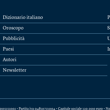
Dizionario italiano
P
Oroscopo
S
Pubblicità
U
Paesi
I
Autori
Newsletter
e 04003131002 • Partita iva 04850721004 • Capitale sociale 120.000 euro •
No