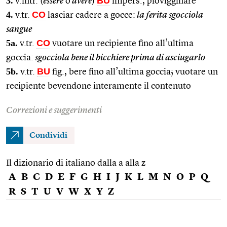
3.
BU
v.intr. (
essere
o
avere
)
impers., piovigginare
4.
CO
v.tr.
lasciar cadere a gocce:
la ferita sgocciola
sangue
5a.
CO
v.tr.
vuotare un recipiente fino all’ultima
goccia:
sgocciola bene il bicchiere prima di asciugarlo
5b.
BU
v.tr.
fig., bere fino all’ultima goccia; vuotare un
recipiente bevendone interamente il contenuto
Correzioni e suggerimenti
Condividi
Il dizionario di italiano dalla a alla z
A
B
C
D
E
F
G
H
I
J
K
L
M
N
O
P
Q
R
S
T
U
V
W
X
Y
Z