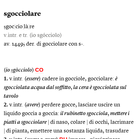
sgocciolare
ṣgoc
|
cio
|
là
|
re
v.intr. e tr. (io sgócciolo)
av. 1449; der. di gocciolare con s-.
CO
(
io ṣgòcciolo
)
1.
v.intr. (
essere
) cadere in gocciole, gocciolare:
è
sgocciolata acqua dal soffitto
,
la cera è sgocciolata sul
tavolo
2.
v.intr. (
avere
) perdere gocce, lasciare uscire un
liquido goccia a goccia:
il rubinetto sgocciola
,
mettere i
piatti a sgocciolare
|
di naso, colare
|
di occhi, lacrimare
|
di pianta, emettere una sostanza liquida, trasudare