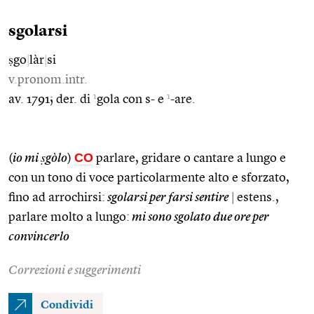
sgolarsi
ṣgo
|
làr
|
si
v.pronom.intr.
1
1
av. 1791; der. di
gola con s- e
-are.
CO
(
io mi ṣgòlo
)
parlare, gridare o cantare a lungo e
con un tono di voce particolarmente alto e sforzato,
fino ad arrochirsi:
sgolarsi per farsi sentire
|
estens.,
parlare molto a lungo:
mi sono sgolato due ore per
convincerlo
Correzioni e suggerimenti
Condividi