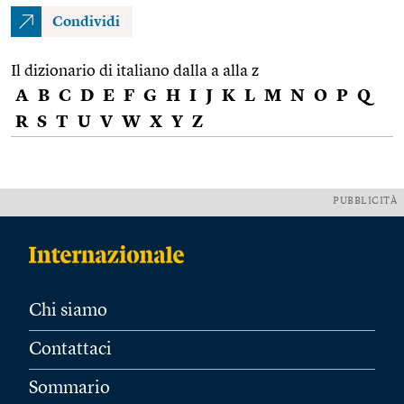
Condividi
Il dizionario di italiano dalla a alla z
A
B
C
D
E
F
G
H
I
J
K
L
M
N
O
P
Q
R
S
T
U
V
W
X
Y
Z
PUBBLICITÀ
Chi siamo
Contattaci
Sommario