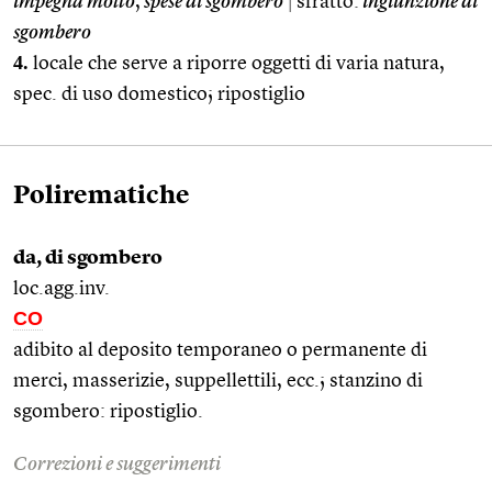
impegna molto
,
spese di sgombero
|
sfratto:
ingiunzione di
sgombero
4.
locale che serve a riporre oggetti di varia natura,
spec. di uso domestico; ripostiglio
Polirematiche
da, di sgombero
loc.agg.inv.
CO
adibito al deposito temporaneo o permanente di
merci, masserizie, suppellettili, ecc.; stanzino di
sgombero: ripostiglio.
Correzioni e suggerimenti