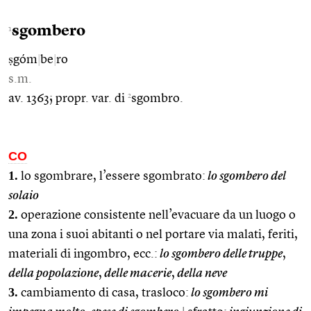
sgombero
1
ṣgóm
|
be
|
ro
s.m.
2
av. 1363; propr. var. di
sgombro.
CO
1.
lo sgombrare, l’essere sgombrato:
lo sgombero del
solaio
2.
operazione consistente nell’evacuare da un luogo o
una zona i suoi abitanti o nel portare via malati, feriti,
materiali di ingombro, ecc.:
lo sgombero delle truppe
,
della popolazione
,
delle macerie
,
della neve
3.
cambiamento di casa, trasloco:
lo sgombero mi