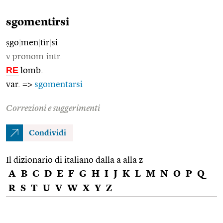
sgomentirsi
ṣgo
|
men
|
tìr
|
si
v.pronom.intr.
RE
lomb.
var. =>
sgomentarsi
Correzioni e suggerimenti
Condividi
Il dizionario di italiano dalla a alla z
A
B
C
D
E
F
G
H
I
J
K
L
M
N
O
P
Q
R
S
T
U
V
W
X
Y
Z